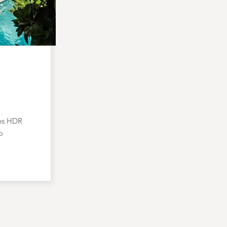
N
es HDR
o