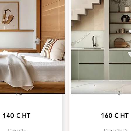
T2
T3
140 € HT
160 € HT
Durée 1H
Durée 1H15