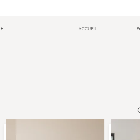
HE
ACCUEIL
P