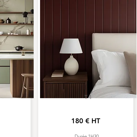
T4
180 € HT
Durée 1H30