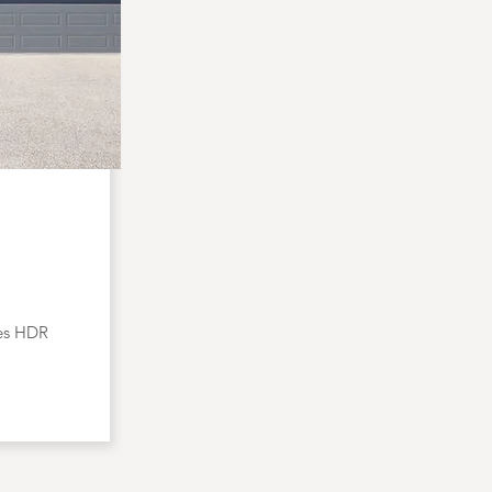
N
es HDR