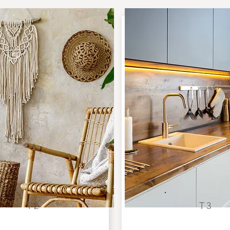
T2
T3