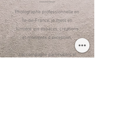
Photographe professionnelle en
Île-de-France, je mets en
lumière vos espaces, créations
et moments d'exception.
J'accompagne particuliers et
professionnels de l'immobilier
avec des prestations
personnalisées pour sublimer
chaque bien.
Fort de 15 ans de pratique et 13
années immergée dans
l'immobilier parisien, je maîtrise
tous les aspects de votre projet :